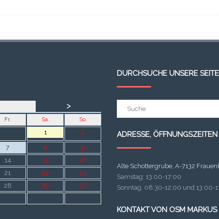
DURCHSUCHE UNSERE SEITE
Suchergebnis
>
für:
Fr.
Sa.
So.
1
2
ADRESSE, ÖFFNUNGSZEITEN
7
8
9
14
15
16
Alte Schottergrube, A-7132 Frauen
21
22
23
Samstag: 13:00-17:00
28
29
30
Sonntag: 08:30-12:00 und 13:00-17
KONTAKT VON OSM MARKUS