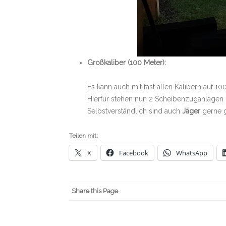
Großkaliber (100 Meter):
Es kann auch mit fast allen Kalibern auf 
Hierfür stehen nun 2 Scheibenzuganlagen 
Selbstverständlich sind auch
Jäger
gerne g
Teilen mit:
X
Facebook
WhatsApp
Share this Page