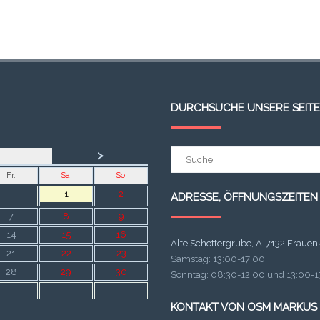
DURCHSUCHE UNSERE SEITE
Suchergebnis
>
für:
Fr.
Sa.
So.
1
2
ADRESSE, ÖFFNUNGSZEITEN
7
8
9
14
15
16
Alte Schottergrube, A-7132 Frauen
21
22
23
Samstag: 13:00-17:00
28
29
30
Sonntag: 08:30-12:00 und 13:00-17
KONTAKT VON OSM MARKUS