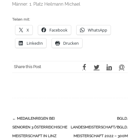
Männer: 1. Platz Heilmann Michael
Teilen mit:
X
Facebook
WhatsApp
LinkedIn
Drucken
Share this Post
Navigation
←
MEDAILENREGEN BEI
BGLD.
(Beiträge)
SENIOREN 3 ÖSTERREICHISCHE
LANDESMEISTERSCHAFT/BGLD.
MEISTERSCHAFT IN LINZ
MEISTERSCHAFT 2022 – 300M