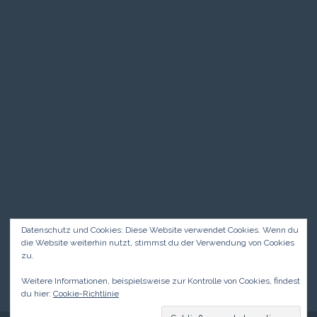
Datenschutz und Cookies: Diese Website verwendet Cookies. Wenn du
die Website weiterhin nutzt, stimmst du der Verwendung von Cookies
zu.
Weitere Informationen, beispielsweise zur Kontrolle von Cookies, findest
du hier:
Cookie-Richtlinie