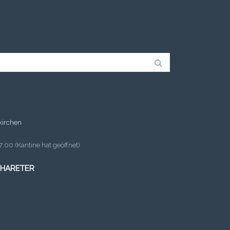
kirchen
:00 (Kantine hat geöffnet)
 HARETER