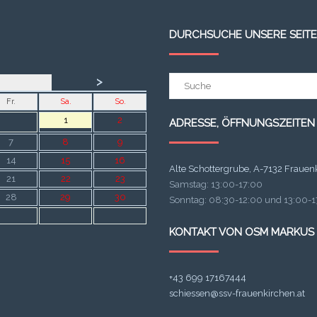
DURCHSUCHE UNSERE SEITE
Suchergebnis
>
für:
Fr.
Sa.
So.
1
2
ADRESSE, ÖFFNUNGSZEITEN
7
8
9
14
15
16
Alte Schottergrube, A-7132 Frauen
21
22
23
Samstag: 13:00-17:00
28
29
30
Sonntag: 08:30-12:00 und 13:00-17
KONTAKT VON OSM MARKUS
+43 699 17167444
schiessen@ssv-frauenkirchen.at