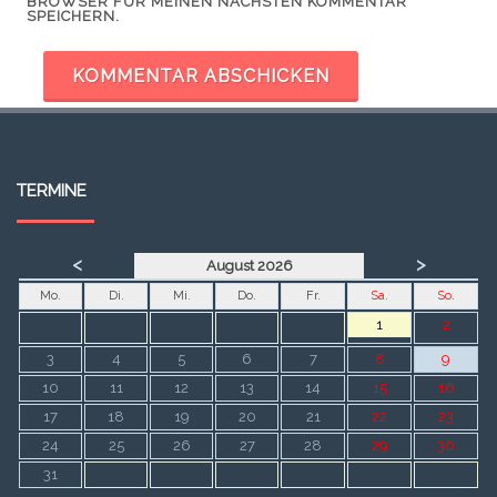
BROWSER FÜR MEINEN NÄCHSTEN KOMMENTAR
SPEICHERN.
TERMINE
<
>
August 2026
Mo.
Di.
Mi.
Do.
Fr.
Sa.
So.
1
2
3
4
5
6
7
8
9
10
11
12
13
14
15
16
17
18
19
20
21
22
23
24
25
26
27
28
29
30
31