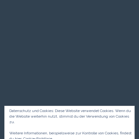
Datenschutz und Cookies: Diese Website verwendet Cookies. Wenn du
die Website weiterhin nutzt, stimmst du der Verwendung von Cookies
zu.
Weitere Informationen, beispielsweise zur Kontrolle von Cookies, findest
du hier:
Cookie-Richtlinie