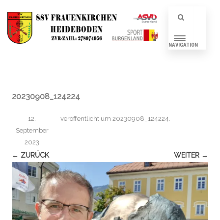
NAVIGATION
20230908_124224
12.
veröffentlicht
um
20230908_124224
.
September
2023
← ZURÜCK
WEITER →