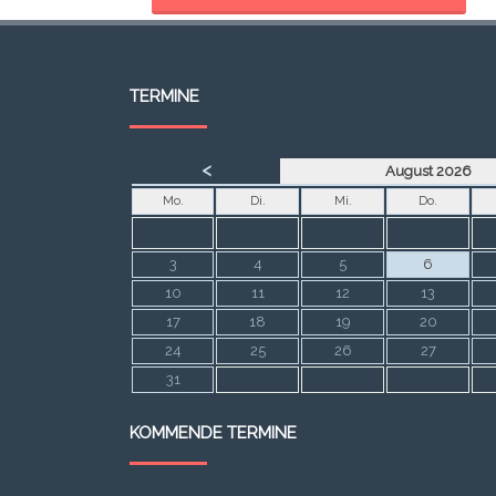
TERMINE
<
August 2026
Mo.
Di.
Mi.
Do.
3
4
5
6
10
11
12
13
17
18
19
20
24
25
26
27
31
KOMMENDE TERMINE