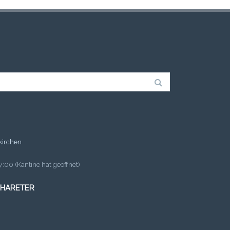
kirchen
:00 (Kantine hat geöffnet)
 HARETER