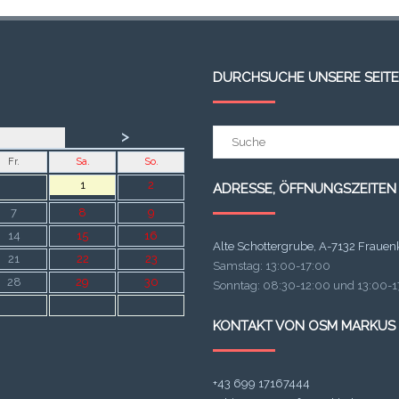
DURCHSUCHE UNSERE SEITE
Suchergebnis
>
für:
Fr.
Sa.
So.
1
2
ADRESSE, ÖFFNUNGSZEITEN
7
8
9
14
15
16
Alte Schottergrube, A-7132 Frauen
21
22
23
Samstag: 13:00-17:00
28
29
30
Sonntag: 08:30-12:00 und 13:00-17
KONTAKT VON OSM MARKUS
+43 699 17167444