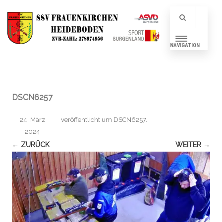
NAVIGATION
DSCN6257
24. März
veröffentlicht
um
DSCN6257
.
2024
← ZURÜCK
WEITER →