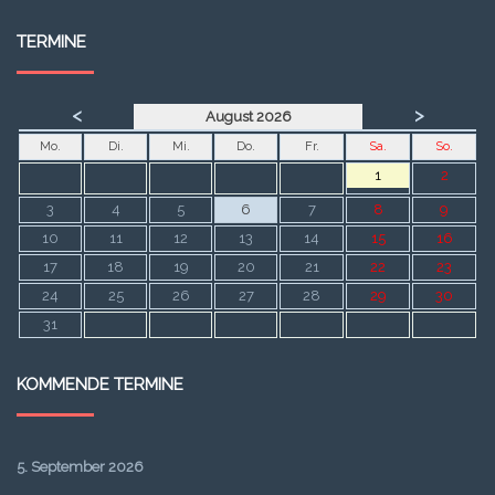
TERMINE
<
>
August 2026
Mo.
Di.
Mi.
Do.
Fr.
Sa.
So.
1
2
3
4
5
6
7
8
9
10
11
12
13
14
15
16
17
18
19
20
21
22
23
24
25
26
27
28
29
30
31
KOMMENDE TERMINE
5. September 2026