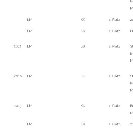
fr
M
LM
KK
1. Platz
2
LM
KK
1. Platz
L
2017
LM
LG
1. Platz
S
fr
M
2016
LM
LG
1. Platz
S
fr
M
2013
LM
KK
1. Platz
E
M
LM
KK
1. Platz
2