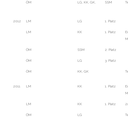
ÖM
LG, KK, GK,
SSM
T
2012
LM
LG
1. Platz
LM
KK
1. Platz
E
M
ÖM
SSM
2. Platz
ÖM
LG
3. Platz
ÖM
KK, GK
T
2011
LM
KK
1. Platz
E
M
LM
KK
1. Platz
2
ÖM
LG
T