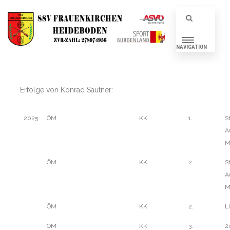
NAVIGATION
Erfolge von Konrad Sautner:
2025
ÖM
KK
1.
S
A
M
ÖM
KK
2.
S
A
M
ÖM
KK
2.
L
ÖM
KK
3.
2