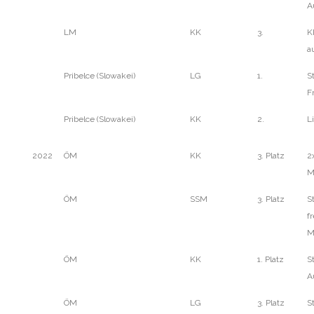
A
LM
KK
3.
K
a
Pribelce (Slowakei)
LG
1.
S
F
Pribelce (Slowakei)
KK
2.
L
2022
ÖM
KK
3. Platz
2
M
ÖM
SSM
3. Platz
S
fr
M
ÖM
KK
1. Platz
S
A
ÖM
LG
3. Platz
S