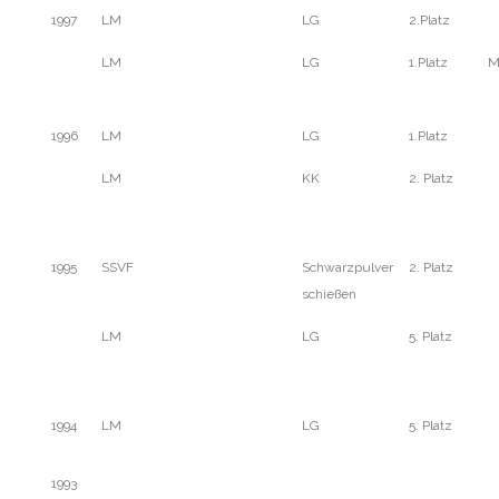
1997
LM
LG
2.Platz
LM
LG
1.Platz
M
1996
LM
LG
1.Platz
LM
KK
2. Platz
1995
SSVF
Schwarzpulver
2. Platz
schießen
LM
LG
5. Platz
1994
LM
LG
5. Platz
1993