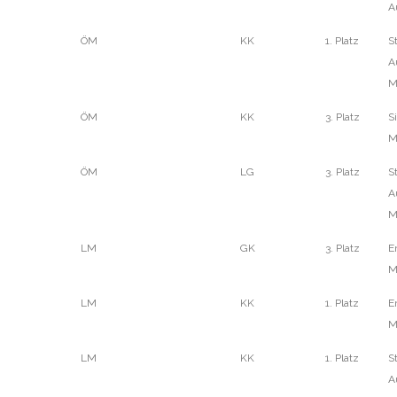
A
ÖM
KK
1. Platz
S
A
M
ÖM
KK
3. Platz
S
M
ÖM
LG
3. Platz
S
A
M
LM
GK
3. Platz
E
M
LM
KK
1. Platz
E
M
LM
KK
1. Platz
S
A