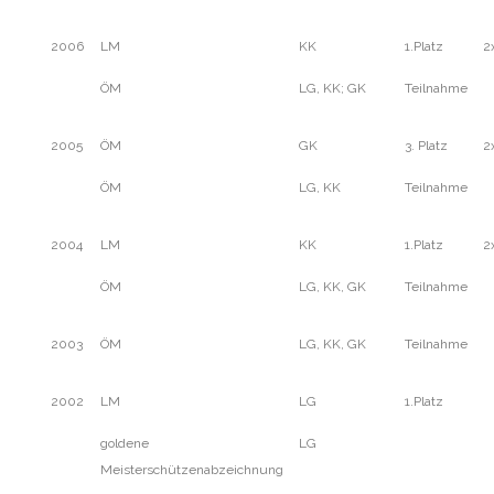
2006
LM
KK
1.Platz
2
ÖM
LG, KK; GK
Teilnahme
2005
ÖM
GK
3. Platz
2
ÖM
LG, KK
Teilnahme
2004
LM
KK
1.Platz
2
ÖM
LG, KK, GK
Teilnahme
2003
ÖM
LG, KK, GK
Teilnahme
2002
LM
LG
1.Platz
goldene
LG
Meisterschützenabzeichnung