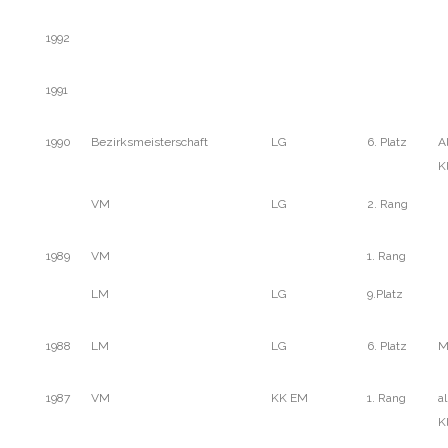
1992
1991
1990
Bezirksmeisterschaft
LG
6. Platz
A
K
VM
LG
2. Rang
1989
VM
1. Rang
LM
LG
9.Platz
1988
LM
LG
6. Platz
M
1987
VM
KK EM
1. Rang
a
K