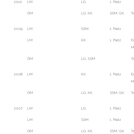
2010
LM
LG
1. Platz
ÖM
LG; KK,
SSM, GK
T
2009
LM
SSM
1. Platz
LM
KK
1. Platz
E
M
ÖM
LG, SSM
T
2008
LM
KK
1. Platz
E
M
ÖM
LG, KK,
SSM, GK
T
2007
LM
LG
1. Platz
LM
SSM
1. Platz
ÖM
LG, KK,
SSM, GK
T