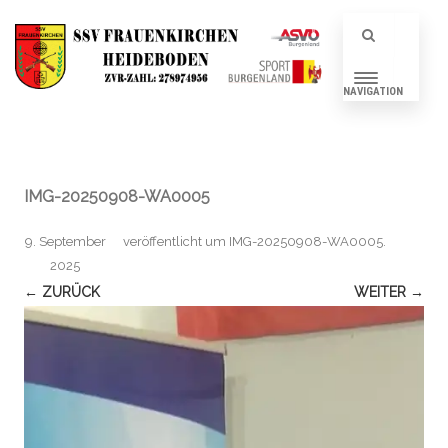
NAVIGATION
IMG-20250908-WA0005
9. September
veröffentlicht
um
IMG-20250908-WA0005
.
2025
← ZURÜCK
WEITER →