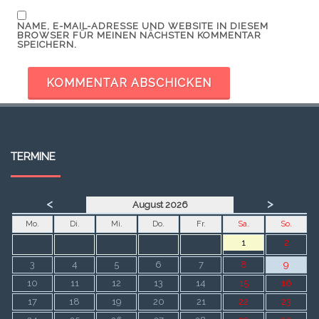
NAME, E-MAIL-ADRESSE UND WEBSITE IN DIESEM
BROWSER FÜR MEINEN NÄCHSTEN KOMMENTAR
SPEICHERN.
TERMINE
<
>
August 2026
Mo.
Di.
Mi.
Do.
Fr.
Sa.
So.
1
2
3
4
5
6
7
8
9
10
11
12
13
14
15
16
17
18
19
20
21
22
23