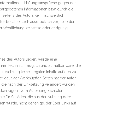
ten Informationen. Haftungsansprüche gegen den
r dargebotenen Informationen bzw. durch die
n seitens des Autors kein nachweislich
or behält es sich ausdrücklich vor, Teile der
öffentlichung zeitweise oder endgültig
hes des Autors liegen, würde eine
 es ihm technisch möglich und zumutbar wäre, die
Linksetzung keine illegalen Inhalte auf den zu
er gelinkten/verknüpften Seiten hat der Autor
en, die nach der Linksetzung verändert wurden.
deinträge in vom Autor eingerichteten
dere für Schäden, die aus der Nutzung oder
sen wurde, nicht derjenige, der über Links auf