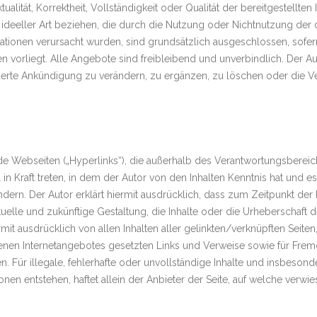
ualität, Korrektheit, Vollständigkeit oder Qualität der bereitgestell
r ideeller Art beziehen, die durch die Nutzung oder Nichtnutzung de
ationen verursacht wurden, sind grundsätzlich ausgeschlossen, sofer
 vorliegt. Alle Angebote sind freibleibend und unverbindlich. Der Aut
te Ankündigung zu verändern, zu ergänzen, zu löschen oder die Ver
mde Webseiten („Hyperlinks“), die außerhalb des Verantwortungsbereic
l in Kraft treten, in dem der Autor von den Inhalten Kenntnis hat und
ndern. Der Autor erklärt hiermit ausdrücklich, dass zum Zeitpunkt der 
uelle und zukünftige Gestaltung, die Inhalte oder die Urheberschaft d
iermit ausdrücklich von allen Inhalten aller gelinkten/verknüpften Seit
eigenen Internetangebotes gesetzten Links und Verweise sowie für Frem
n. Für illegale, fehlerhafte oder unvollständige Inhalte und insbeson
en entstehen, haftet allein der Anbieter der Seite, auf welche verwie
.