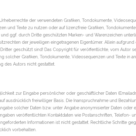
 die Urheberrechte der verwendeten Grafiken, Tondokumente, Videoseq
zen und Texte zu nutzen oder auf lizenzfreie Grafiken, Tondokument
n und ggf. durch Dritte geschützten Marken- und Warenzeichen unte
itzrechten der jeweiligen eingetragenen Eigentümer. Allein aufgrund 
itter geschützt sind! Das Copyright für veröffentlichte, vom Autor sel
dung solcher Grafiken, Tondokumente, Videosequenzen und Texte in a
 des Autors nicht gestattet.
ichkeit zur Eingabe persönlicher oder geschäftlicher Daten (Emailadr
auf ausdrücklich freiwilliger Basis. Die Inanspruchnahme und Bezahlun
ngabe solcher Daten bzw. unter Angabe anonymisierter Daten oder e
gaben veröffentlichten Kontaktdaten wie Postanschriften, Telefon-
angeforderten Informationen ist nicht gestattet. Rechtliche Schritte
klich vorbehalten.