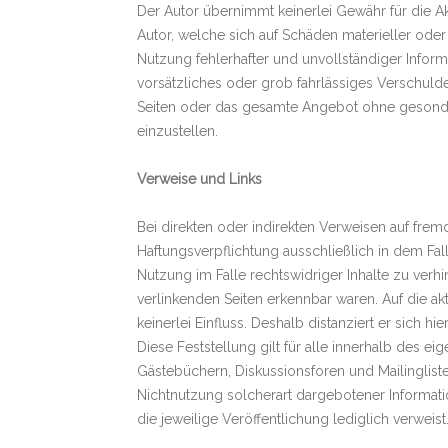
Der Autor übernimmt keinerlei Gewähr für die Akt
Autor, welche sich auf Schäden materieller ode
Nutzung fehlerhafter und unvollständiger Inform
vorsätzliches oder grob fahrlässiges Verschulden
Seiten oder das gesamte Angebot ohne gesonder
einzustellen.
Verweise und Links
Bei direkten oder indirekten Verweisen auf fre
Haftungsverpflichtung ausschließlich in dem Fal
Nutzung im Falle rechtswidriger Inhalte zu verhi
verlinkenden Seiten erkennbar waren. Auf die akt
keinerlei Einfluss. Deshalb distanziert er sich h
Diese Feststellung gilt für alle innerhalb des 
Gästebüchern, Diskussionsforen und Mailingliste
Nichtnutzung solcherart dargebotener Information
die jeweilige Veröffentlichung lediglich verweist