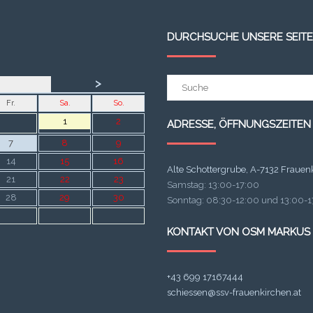
DURCHSUCHE UNSERE SEITE
Suchergebnis
>
für:
Fr.
Sa.
So.
1
2
ADRESSE, ÖFFNUNGSZEITEN
7
8
9
14
15
16
Alte Schottergrube, A-7132 Frauen
21
22
23
Samstag: 13:00-17:00
28
29
30
Sonntag: 08:30-12:00 und 13:00-17
KONTAKT VON OSM MARKUS
+43 699 17167444
schiessen@ssv-frauenkirchen.at