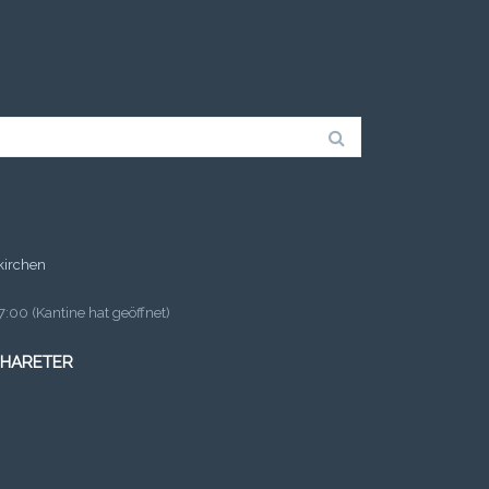
kirchen
:00 (Kantine hat geöffnet)
 HARETER