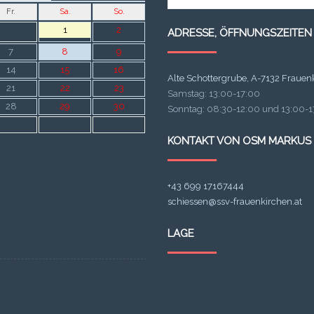
für:
Fr.
Sa.
So.
1
2
ADRESSE, ÖFFNUNGSZEITEN
7
8
9
14
15
16
Alte Schottergrube, A-7132 Frauen
21
22
23
Samstag: 13:00-17:00
28
29
30
Sonntag: 08:30-12:00 und 13:00-17
KONTAKT VON OSM MARKUS
+43 699 17167444
schiessen@ssv-frauenkirchen.at
LAGE