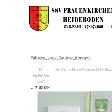
Pribelce_2023_Sautner_Konrad1
26.
veröffentlicht
um
Pribelce_2023_Sau
September
2023
← ZURÜCK