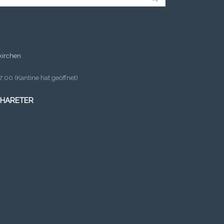
kirchen
:00 (Kantine hat geöffnet)
 HARETER